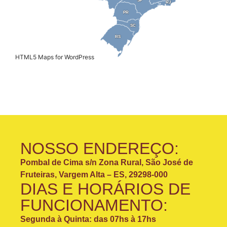
SP
SP
RJ
RJ
PR
PR
SC
SC
RS
RS
HTML5 Maps for WordPress
NOSSO ENDEREÇO:
Pombal de Cima s/n Zona Rural, São José de
Fruteiras, Vargem Alta – ES, 29298-000
DIAS E HORÁRIOS DE
FUNCIONAMENTO:
Segunda à Quinta: das 07hs à 17hs